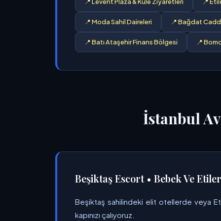
📍 Levent Plaza & Kule Ziyaretleri
📍 Eti
📍 Moda Sahil Daireleri
📍 Bağdat Cadde
📍 Batı Ataşehir Finans Bölgesi
📍 Bomo
İstanbul A
Beşiktaş Escort • Bebek Ve Etile
Beşiktaş sahilindeki elit otellerde veya E
kapınızı çalıyoruz.