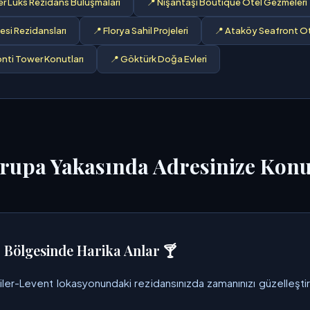
ler Lüks Rezidans Buluşmaları
📍 Nişantaşı Boutique Otel Gezmeleri
si Rezidansları
📍 Florya Sahil Projeleri
📍 Ataköy Seafront Ot
nti Tower Konutları
📍 Göktürk Doğa Evleri
vrupa Yakasında Adresinize Kon
r Bölgesinde Harika Anlar 🍸
tiler-Levent lokasyonundaki rezidansınızda zamanınızı güzelleşti