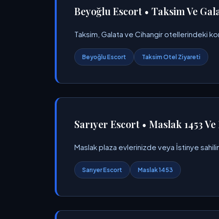
Beyoğlu Escort • Taksim Ve Gala
Taksim, Galata ve Cihangir otellerindeki ko
Beyoğlu Escort
Taksim Otel Ziyareti
Sarıyer Escort • Maslak 1453 Ve 
Maslak plaza evlerinizde veya İstinye sahili
Sarıyer Escort
Maslak 1453