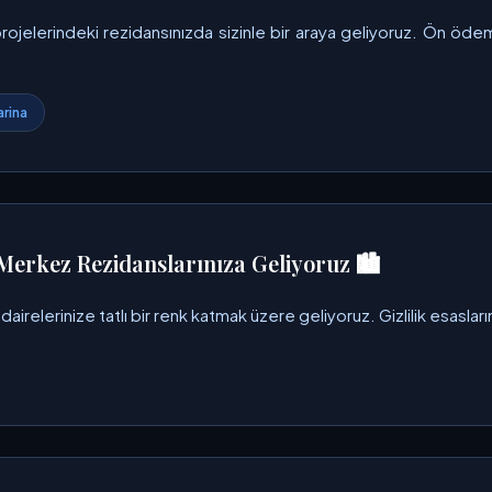
rojelerindeki rezidansınızda sizinle bir araya geliyoruz. Ön ö
rina
Merkez Rezidanslarınıza Geliyoruz 🏙️
irelerinize tatlı bir renk katmak üzere geliyoruz. Gizlilik esaslar