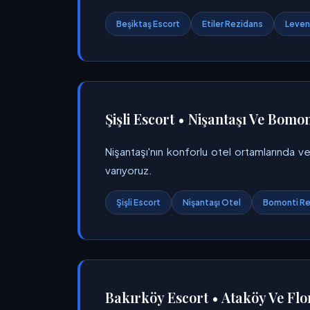
Beşiktaş Escort
Etiler Rezidans
Levent
Şişli Escort • Nişantaşı Ve Bomont
Nişantaşı'nın konforlu otel ortamlarında ve
varıyoruz.
Şişli Escort
Nişantaşı Otel
Bomonti Re
Bakırköy Escort • Ataköy Ve Flo