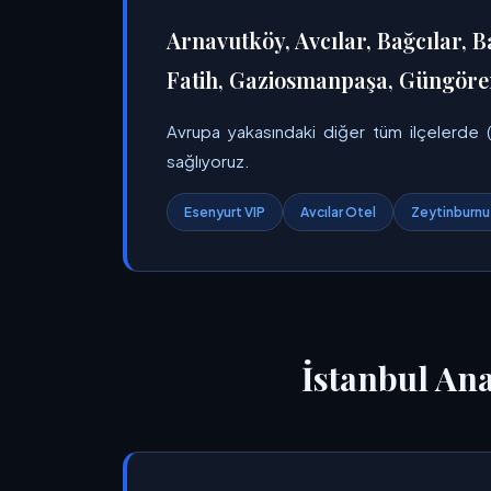
Arnavutköy, Avcılar, Bağcılar, B
Fatih, Gaziosmanpaşa, Güngören,
Avrupa yakasındaki diğer tüm ilçelerde (Es
sağlıyoruz.
Esenyurt VIP
Avcılar Otel
Zeytinburnu
İstanbul An