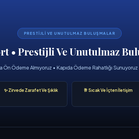
PRESTIJLI VE UNUTULMAZ BULUŞMALAR
rt • Prestijli Ve Unutulmaz B
Asla Ön Ödeme Almıyoruz • Kapıda Ödeme Rahatlığı Sunuyoruz
✨ Zirvede Zarafet Ve Şıklık
🥂 Sıcak Ve İçten İletişim