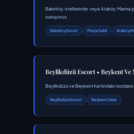
Bakırköy otellerinde veya Ataköy Marina p
sunuyoruz.
Bakırköy Escort
Florya Sahil
Ataköy Ma
Beylikdüzü Escort • Beykent Ve 
Beylikdüzü ve Beykent hattındaki rezidans da
Beylikdüzü Escort
Beykent Daire