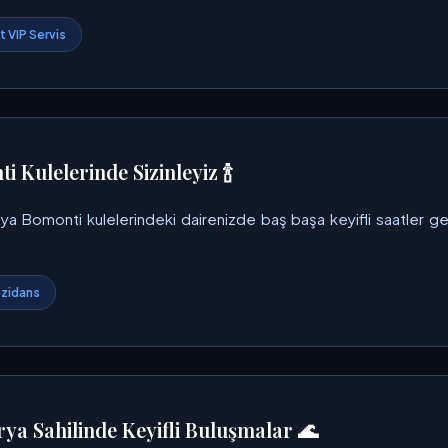
 VIP Servis
i Kulelerinde Sizinleyiz 🍾
ya Bomonti kulelerindeki dairenizde baş başa keyifli saatler geçir
zidans
rya Sahilinde Keyifli Buluşmalar 🌊