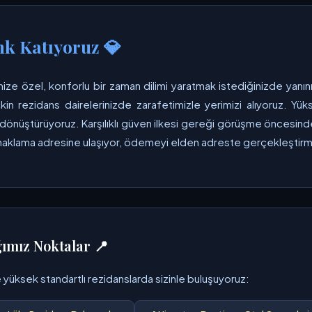
nk Katıyoruz 💎
ize özel, konforlu bir zaman dilimi yaratmak istediğinizde yanı
kin rezidans dairelerinizde zarafetimizle yerimizi alıyoruz. Yü
ıya dönüştürüyoruz. Karşılıklı güven ilkesi gereği görüşme öncesi
onaklama adresine ulaşıyor, ödemeyi elden adreste gerçekleştirme
ğımız Noktalar 📍
 yüksek standartlı rezidanslarda sizinle buluşuyoruz: