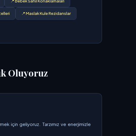
📍 Bebek Sahil Konaklamaları
elleri
📍 Maslak Kule Rezidanslar
uk Oluyoruz
rmek için geliyoruz. Tarzımız ve enerjimizle