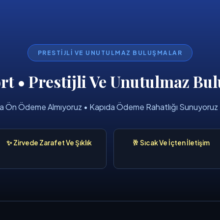
PRESTIJLI VE UNUTULMAZ BULUŞMALAR
rt • Prestijli Ve Unutulmaz B
Asla Ön Ödeme Almıyoruz • Kapıda Ödeme Rahatlığı Sunuyoruz
✨ Zirvede Zarafet Ve Şıklık
🥂 Sıcak Ve İçten İletişim