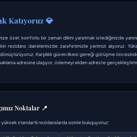
nk Katıyoruz 💎
ize özel, konforlu bir zaman dilimi yaratmak istediğinizde yanı
kin rezidans dairelerinizde zarafetimizle yerimizi alıyoruz. Yü
ıya dönüştürüyoruz. Karşılıklı güven ilkesi gereği görüşme öncesi
onaklama adresine ulaşıyor, ödemeyi elden adreste gerçekleştirme
ğımız Noktalar 📍
 yüksek standartlı rezidanslarda sizinle buluşuyoruz: