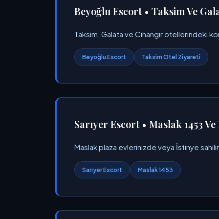
Beyoğlu Escort • Taksim Ve Gala
Taksim, Galata ve Cihangir otellerindeki ko
Beyoğlu Escort
Taksim Otel Ziyareti
Sarıyer Escort • Maslak 1453 Ve 
Maslak plaza evlerinizde veya İstinye sahili
Sarıyer Escort
Maslak 1453