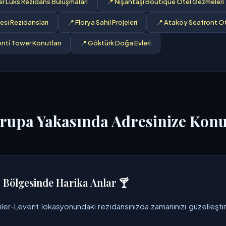
ler Lüks Rezidans Buluşmaları
📍 Nişantaşı Boutique Otel Gezmeleri
si Rezidansları
📍 Florya Sahil Projeleri
📍 Ataköy Seafront Ot
nti Tower Konutları
📍 Göktürk Doğa Evleri
vrupa Yakasında Adresinize Kon
r Bölgesinde Harika Anlar 🍸
tiler-Levent lokasyonundaki rezidansınızda zamanınızı güzelleşti