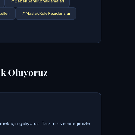
📍 Bebek Sahil Konaklamaları
elleri
📍 Maslak Kule Rezidanslar
uk Oluyoruz
rmek için geliyoruz. Tarzımız ve enerjimizle