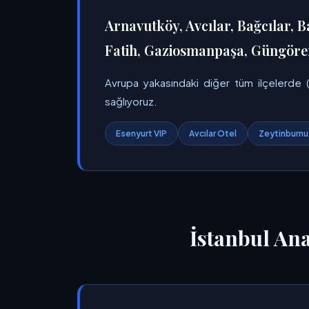
Arnavutköy, Avcılar, Bağcılar, B
Fatih, Gaziosmanpaşa, Güngören,
Avrupa yakasındaki diğer tüm ilçelerde (Es
sağlıyoruz.
Esenyurt VIP
Avcılar Otel
Zeytinburnu
İstanbul An