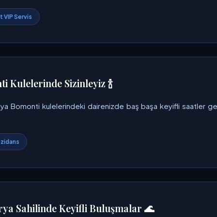
 VIP Servis
i Kulelerinde Sizinleyiz 🍾
ya Bomonti kulelerindeki dairenizde baş başa keyifli saatler geçir
zidans
rya Sahilinde Keyifli Buluşmalar 🌊