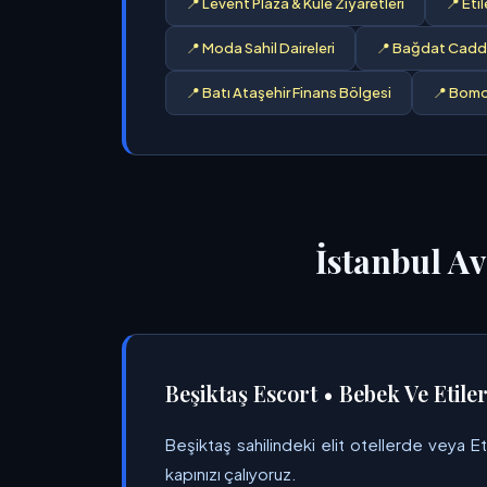
📍 Levent Plaza & Kule Ziyaretleri
📍 Eti
📍 Moda Sahil Daireleri
📍 Bağdat Cadde
📍 Batı Ataşehir Finans Bölgesi
📍 Bomo
İstanbul A
Beşiktaş Escort • Bebek Ve Etile
Beşiktaş sahilindeki elit otellerde veya E
kapınızı çalıyoruz.