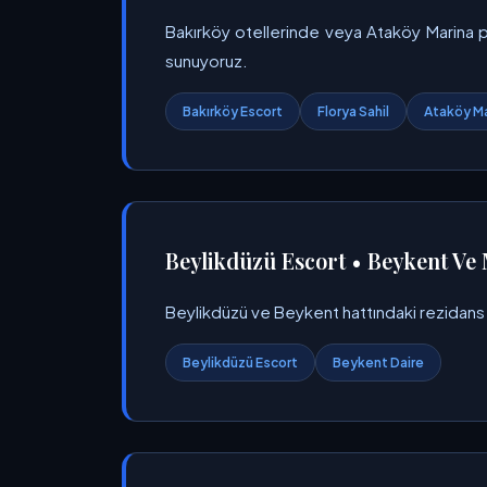
Bakırköy otellerinde veya Ataköy Marina p
sunuyoruz.
Bakırköy Escort
Florya Sahil
Ataköy Ma
Beylikdüzü Escort • Beykent Ve 
Beylikdüzü ve Beykent hattındaki rezidans da
Beylikdüzü Escort
Beykent Daire