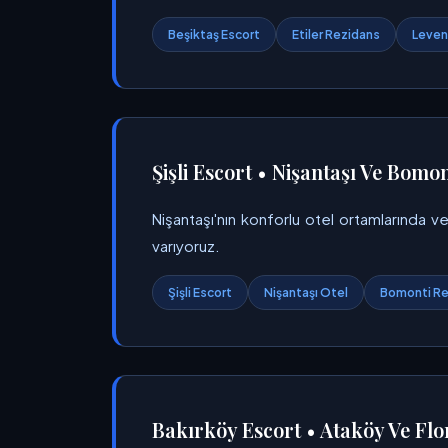
Beşiktaş Escort
Etiler Rezidans
Levent
Şişli Escort • Nişantaşı Ve Bomont
Nişantaşı'nın konforlu otel ortamlarında ve
varıyoruz.
Şişli Escort
Nişantaşı Otel
Bomonti Re
Bakırköy Escort • Ataköy Ve Flo