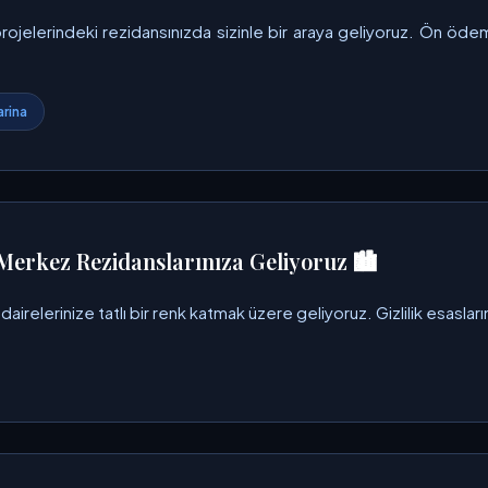
rojelerindeki rezidansınızda sizinle bir araya geliyoruz. Ön ö
rina
Merkez Rezidanslarınıza Geliyoruz 🏙️
irelerinize tatlı bir renk katmak üzere geliyoruz. Gizlilik esaslar