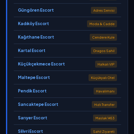
Güngören Escort
Adres Servisi
Kadıköy Escort
Moda & Cadde
Kağıthane Escort
Cendere Kule
Kartal Escort
Dragos Sahil
Küçükçekmece Escort
Halkalı VIP
Maltepe Escort
Küçükyalı Otel
Pendik Escort
Havalimanı
Sancaktepe Escort
Hızlı Transfer
Sarıyer Escort
Maslak 1453
Silivri Escort
Sahil Ziyareti