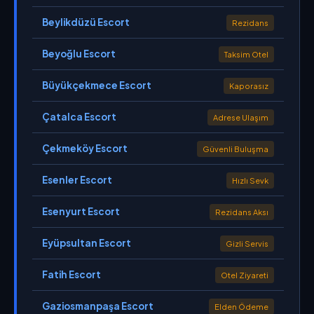
Beylikdüzü Escort
Rezidans
Beyoğlu Escort
Taksim Otel
Büyükçekmece Escort
Kaporasız
Çatalca Escort
Adrese Ulaşım
Çekmeköy Escort
Güvenli Buluşma
Esenler Escort
Hızlı Sevk
Esenyurt Escort
Rezidans Aksı
Eyüpsultan Escort
Gizli Servis
Fatih Escort
Otel Ziyareti
Gaziosmanpaşa Escort
Elden Ödeme