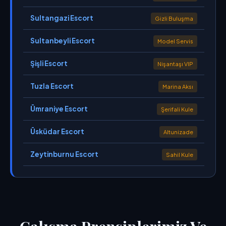
Sultangazi Escort
Gizli Buluşma
Sultanbeyli Escort
Model Servis
Şişli Escort
Nişantaşı VIP
Tuzla Escort
Marina Aksı
Ümraniye Escort
Şerifali Kule
Üsküdar Escort
Altunizade
Zeytinburnu Escort
Sahil Kule