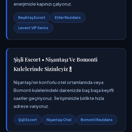
enerjimizle kapınızı çalıyoruz.
Beşiktaş Escort
Etiler Rezidans
Levent VIP Servis
Şişli Escort • Nişantaşı Ve Bomonti
Kulelerinde Sizinleyiz 🍾
Nişantaşı'nın konforlu otel ortamlarında veya
Bomonti kulelerindeki dairenizde baş başa keyifli
saatler geçiriyoruz. İletişiminizle birlikte hızla
adrese varıyoruz.
Şişli Escort
Nişantaşı Otel
Bomonti Rezidans