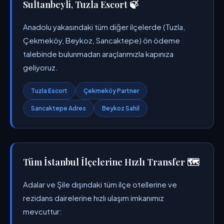
Sultanbeyli, Tuzla Escort 🍃
Anadolu yakasındaki tüm diğer ilçelerde (Tuzla,
Çekmeköy, Beykoz, Sancaktepe) ön ödeme
talebinde bulunmadan araçlarımızla kapınıza
geliyoruz.
Tuzla Escort
Çekmeköy Partner
Sancaktepe Adres
Beykoz Sahil
Tüm İstanbul İlçelerine Hızlı Transfer 🗺️
Adalar ve Şile dışındaki tüm ilçe otellerine ve
rezidans dairelerine hızlı ulaşım imkanımız
mevcuttur: