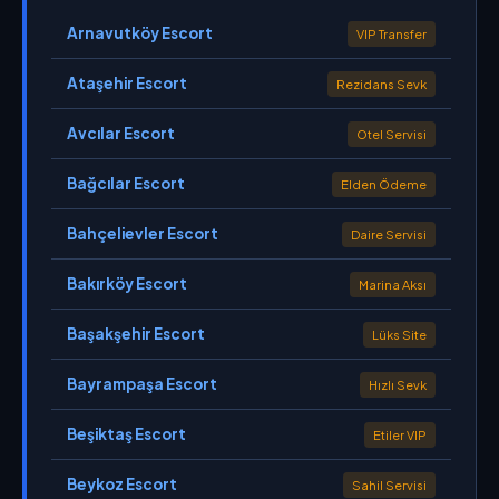
Arnavutköy Escort
VIP Transfer
Ataşehir Escort
Rezidans Sevk
Avcılar Escort
Otel Servisi
Bağcılar Escort
Elden Ödeme
Bahçelievler Escort
Daire Servisi
Bakırköy Escort
Marina Aksı
Başakşehir Escort
Lüks Site
Bayrampaşa Escort
Hızlı Sevk
Beşiktaş Escort
Etiler VIP
Beykoz Escort
Sahil Servisi