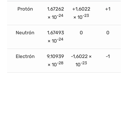
Protón
1.67262
+1,6022
+1
-24
-23
× 10
× 10
Neutrón
1.67493
0
0
-24
× 10
Electrón
9,10939
-1,6022 ×
-1
-28
-23
× 10
10