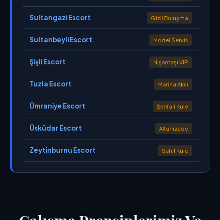
Sultangazi Escort
Gizli Buluşma
Sultanbeyli Escort
Model Servis
Şişli Escort
Nişantaşı VIP
Tuzla Escort
Marina Aksı
Ümraniye Escort
Şerifali Kule
Üsküdar Escort
Altunizade
Zeytinburnu Escort
Sahil Kule