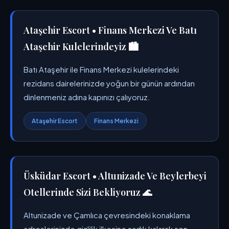
Ataşehir Escort • Finans Merkezi Ve Batı
Ataşehir Kulelerindeyiz 🏙️
Batı Ataşehir ile Finans Merkezi kulelerindeki
rezidans dairelerinizde yoğun bir günün ardından
dinlenmeniz adına kapınızı çalıyoruz.
Ataşehir Escort
Finans Merkezi
Üsküdar Escort • Altunizade Ve Beylerbeyi
Otellerinde Sizi Bekliyoruz 🌊
Altunizade ve Çamlıca çevresindeki konaklama
adreslerinizde gizlilik ilkesine sadık kalarak son