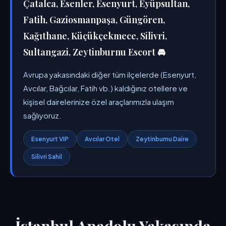
Çatalca, Esenler, Esenyurt, Eyüpsultan,
Fatih, Gaziosmanpaşa, Güngören,
Kağıthane, Küçükçekmece, Silivri,
Sultangazi, Zeytinburnu Escort 🚘
Avrupa yakasındaki diğer tüm ilçelerde (Esenyurt,
Avcılar, Bağcılar, Fatih vb.) kaldığınız otellere ve
kişisel dairelerinize özel araçlarımızla ulaşım
sağlıyoruz.
Esenyurt VIP
Avcılar Otel
Zeytinburnu Daire
Silivri Sahil