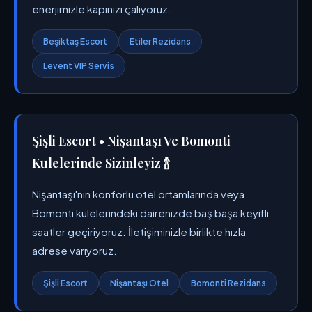
enerjimizle kapınızı çalıyoruz.
Beşiktaş Escort
Etiler Rezidans
Levent VIP Servis
Şişli Escort • Nişantaşı Ve Bomonti
Kulelerinde Sizinleyiz 🍾
Nişantaşı'nın konforlu otel ortamlarında veya
Bomonti kulelerindeki dairenizde baş başa keyifli
saatler geçiriyoruz. İletişiminizle birlikte hızla
adrese varıyoruz.
Şişli Escort
Nişantaşı Otel
Bomonti Rezidans