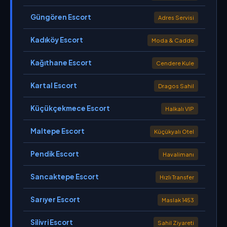
Güngören Escort
Adres Servisi
Kadıköy Escort
Moda & Cadde
Kağıthane Escort
Cendere Kule
Kartal Escort
Dragos Sahil
Küçükçekmece Escort
Halkalı VIP
Maltepe Escort
Küçükyalı Otel
Pendik Escort
Havalimanı
Sancaktepe Escort
Hızlı Transfer
Sarıyer Escort
Maslak 1453
Silivri Escort
Sahil Ziyareti