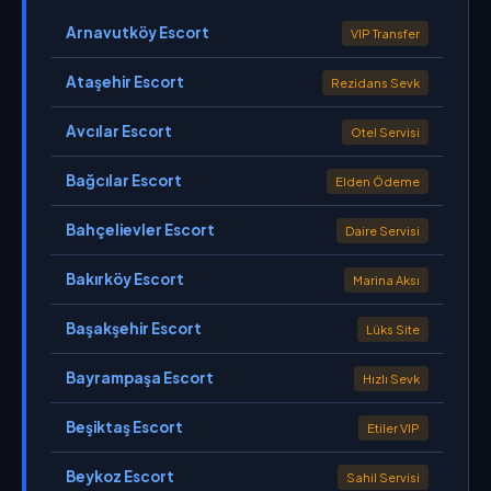
Arnavutköy Escort
VIP Transfer
Ataşehir Escort
Rezidans Sevk
Avcılar Escort
Otel Servisi
Bağcılar Escort
Elden Ödeme
Bahçelievler Escort
Daire Servisi
Bakırköy Escort
Marina Aksı
Başakşehir Escort
Lüks Site
Bayrampaşa Escort
Hızlı Sevk
Beşiktaş Escort
Etiler VIP
Beykoz Escort
Sahil Servisi