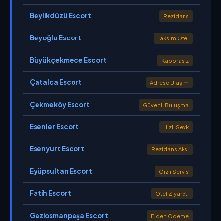
Beylikdüzü Escort
Rezidans
Beyoğlu Escort
Taksim Otel
Büyükçekmece Escort
Kaporasız
Çatalca Escort
Adrese Ulaşım
Çekmeköy Escort
Güvenli Buluşma
Esenler Escort
Hızlı Sevk
Esenyurt Escort
Rezidans Aksı
Eyüpsultan Escort
Gizli Servis
Fatih Escort
Otel Ziyareti
Gaziosmanpaşa Escort
Elden Ödeme