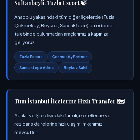
Sultanbeyli, Tuzla Escort 🍃
Anadolu yakasındaki tüm diğer ilçelerde (Tuzla,
Çekmeköy, Beykoz, Sancaktepe) ön ödeme
talebinde bulunmadan araçlarımızla kapınıza
geliyoruz.
Tuzla Escort
Çekmeköy Partner
Sancaktepe Adres
Beykoz Sahil
Tüm İstanbul İlçelerine Hızlı Transfer 🗺️
Adalar ve Şile dışındaki tüm ilçe otellerine ve
rezidans dairelerine hızlı ulaşım imkanımız
mevcuttur: