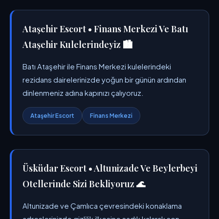
Ataşehir Escort • Finans Merkezi Ve Batı
Ataşehir Kulelerindeyiz 🏙️
Batı Ataşehir ile Finans Merkezi kulelerindeki
rezidans dairelerinizde yoğun bir günün ardından
dinlenmeniz adına kapınızı çalıyoruz.
Ataşehir Escort
Finans Merkezi
Üsküdar Escort • Altunizade Ve Beylerbeyi
Otellerinde Sizi Bekliyoruz 🌊
Altunizade ve Çamlıca çevresindeki konaklama
adreslerinizde gizlilik ilkesine sadık kalarak son