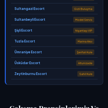
Sultangazi Escort
Gizli Buluşma
Sultanbeyli Escort
Model Servis
Şişli Escort
Nişantaşı VIP
Tuzla Escort
Marina Aksı
Ümraniye Escort
Şerifali Kule
Üsküdar Escort
Altunizade
Zeytinburnu Escort
Sahil Kule