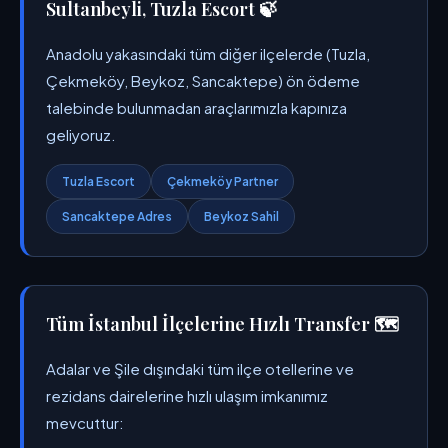
Sultanbeyli, Tuzla Escort 🍃
Anadolu yakasındaki tüm diğer ilçelerde (Tuzla,
Çekmeköy, Beykoz, Sancaktepe) ön ödeme
talebinde bulunmadan araçlarımızla kapınıza
geliyoruz.
Tuzla Escort
Çekmeköy Partner
Sancaktepe Adres
Beykoz Sahil
Tüm İstanbul İlçelerine Hızlı Transfer 🗺️
Adalar ve Şile dışındaki tüm ilçe otellerine ve
rezidans dairelerine hızlı ulaşım imkanımız
mevcuttur: