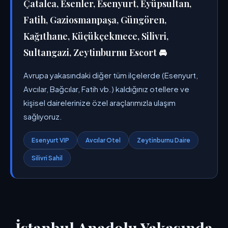
Çatalca, Esenler, Esenyurt, Eyüpsultan,
Fatih, Gaziosmanpaşa, Güngören,
Kağıthane, Küçükçekmece, Silivri,
Sultangazi, Zeytinburnu Escort 🚘
Avrupa yakasındaki diğer tüm ilçelerde (Esenyurt,
Avcılar, Bağcılar, Fatih vb.) kaldığınız otellere ve
kişisel dairelerinize özel araçlarımızla ulaşım
sağlıyoruz.
Esenyurt VIP
Avcılar Otel
Zeytinburnu Daire
Silivri Sahil