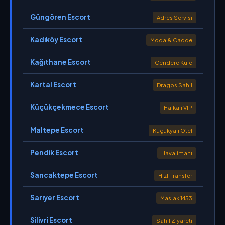
Güngören Escort
Adres Servisi
Kadıköy Escort
Moda & Cadde
Kağıthane Escort
Cendere Kule
Kartal Escort
Dragos Sahil
Küçükçekmece Escort
Halkalı VIP
Maltepe Escort
Küçükyalı Otel
Pendik Escort
Havalimanı
Sancaktepe Escort
Hızlı Transfer
Sarıyer Escort
Maslak 1453
Silivri Escort
Sahil Ziyareti