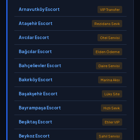
Arnavutköy Escort
VIP Transfer
Ataşehir Escort
Rezidans Sevk
Avcılar Escort
Otel Servisi
Bağcılar Escort
Elden Ödeme
Bahçelievler Escort
Daire Servisi
Bakırköy Escort
Marina Aksı
Başakşehir Escort
Lüks Site
Bayrampaşa Escort
Hızlı Sevk
Beşiktaş Escort
Etiler VIP
Beykoz Escort
Sahil Servisi