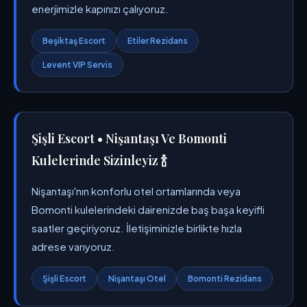
enerjimizle kapınızı çalıyoruz.
Beşiktaş Escort
Etiler Rezidans
Levent VIP Servis
Şişli Escort • Nişantaşı Ve Bomonti
Kulelerinde Sizinleyiz 🍾
Nişantaşı'nın konforlu otel ortamlarında veya
Bomonti kulelerindeki dairenizde baş başa keyifli
saatler geçiriyoruz. İletişiminizle birlikte hızla
adrese varıyoruz.
Şişli Escort
Nişantaşı Otel
Bomonti Rezidans