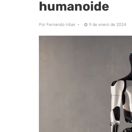
humanoide
Por
Fernando Iribar
·
9 de enero de 2024