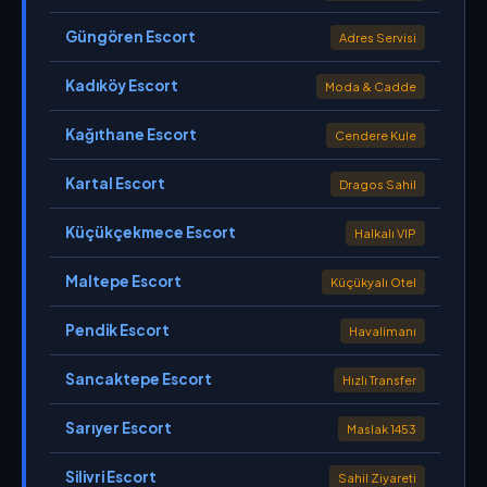
Güngören Escort
Adres Servisi
Kadıköy Escort
Moda & Cadde
Kağıthane Escort
Cendere Kule
Kartal Escort
Dragos Sahil
Küçükçekmece Escort
Halkalı VIP
Maltepe Escort
Küçükyalı Otel
Pendik Escort
Havalimanı
Sancaktepe Escort
Hızlı Transfer
Sarıyer Escort
Maslak 1453
Silivri Escort
Sahil Ziyareti