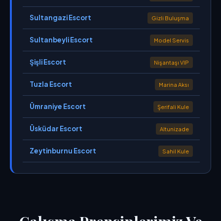
Sultangazi Escort
Gizli Buluşma
Sultanbeyli Escort
Model Servis
Şişli Escort
Nişantaşı VIP
Tuzla Escort
Marina Aksı
Ümraniye Escort
Şerifali Kule
Üsküdar Escort
Altunizade
Zeytinburnu Escort
Sahil Kule