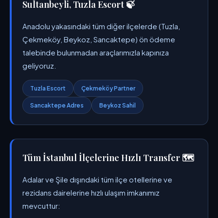
Sultanbeyli, Tuzla Escort 🍃
Anadolu yakasındaki tüm diğer ilçelerde (Tuzla,
Çekmeköy, Beykoz, Sancaktepe) ön ödeme
talebinde bulunmadan araçlarımızla kapınıza
geliyoruz.
Tuzla Escort
Çekmeköy Partner
Sancaktepe Adres
Beykoz Sahil
Tüm İstanbul İlçelerine Hızlı Transfer 🗺️
Adalar ve Şile dışındaki tüm ilçe otellerine ve
rezidans dairelerine hızlı ulaşım imkanımız
mevcuttur: