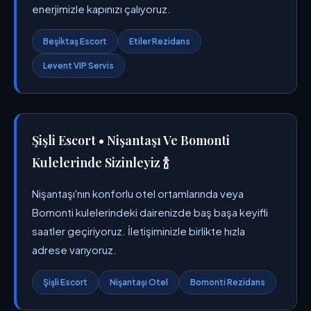
enerjimizle kapınızı çalıyoruz.
Beşiktaş Escort
Etiler Rezidans
Levent VIP Servis
Şişli Escort • Nişantaşı Ve Bomonti
Kulelerinde Sizinleyiz 🍾
Nişantaşı'nın konforlu otel ortamlarında veya
Bomonti kulelerindeki dairenizde baş başa keyifli
saatler geçiriyoruz. İletişiminizle birlikte hızla
adrese varıyoruz.
Şişli Escort
Nişantaşı Otel
Bomonti Rezidans