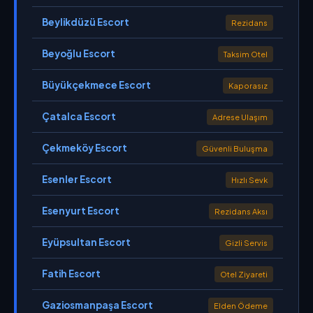
Beylikdüzü Escort
Rezidans
Beyoğlu Escort
Taksim Otel
Büyükçekmece Escort
Kaporasız
Çatalca Escort
Adrese Ulaşım
Çekmeköy Escort
Güvenli Buluşma
Esenler Escort
Hızlı Sevk
Esenyurt Escort
Rezidans Aksı
Eyüpsultan Escort
Gizli Servis
Fatih Escort
Otel Ziyareti
Gaziosmanpaşa Escort
Elden Ödeme