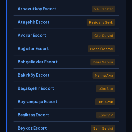
Arnavutköy Escort
VIP Transfer
Ataşehir Escort
Rezidans Sevk
Avcılar Escort
Otel Servisi
Bağcılar Escort
Elden Ödeme
Bahçelievler Escort
Daire Servisi
Bakırköy Escort
Marina Aksı
Başakşehir Escort
Lüks Site
Bayrampaşa Escort
Hızlı Sevk
Beşiktaş Escort
Etiler VIP
Beykoz Escort
Sahil Servisi